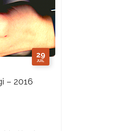
29
JUIL
i – 2016