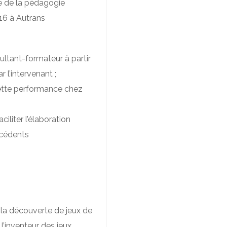
e de la pédagogie
016 à Autrans
ultant-formateur à partir
 l’intervenant ;
tte performance chez
iliter l’élaboration
récédents
 la découverte de jeux de
 l’inventeur des jeux