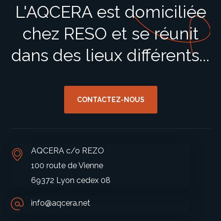
L'AQCERA est domiciliée
chez RESO et se réunit
dans des lieux différents...
CONTACTEZ-NOUS
AQCERA c/o REZO
100 route de Vienne
69372 Lyon cedex 08
info@aqcera.net